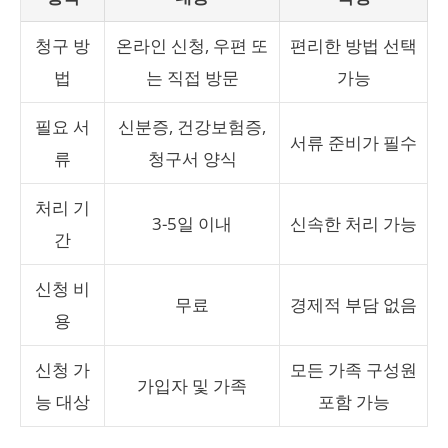
청구 방
온라인 신청, 우편 또
편리한 방법 선택
법
는 직접 방문
가능
필요 서
신분증, 건강보험증,
서류 준비가 필수
류
청구서 양식
처리 기
3-5일 이내
신속한 처리 가능
간
신청 비
무료
경제적 부담 없음
용
신청 가
모든 가족 구성원
가입자 및 가족
능 대상
포함 가능