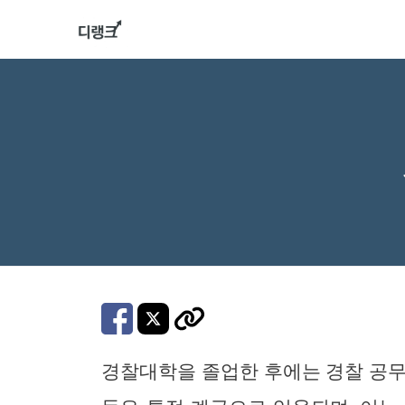
컨
텐
츠
로
건
너
뛰
기
경찰대학을 졸업한 후에는 경찰 공무