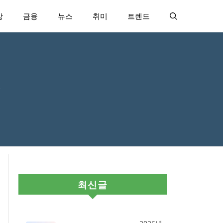
강
금융
뉴스
취미
트렌드
기
최신글