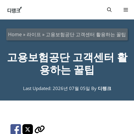
컨
메
텐
츠
뉴
로
Home
»
라이프
»
고용보험공단 고객센터 활용하는 꿀팁
건
너
고용보험공단 고객센터 활
뛰
용하는 꿀팁
기
Last Updated: 2026년 07월 05일
By
디랭크