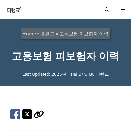
컨
메
텐
츠
뉴
로
Home
»
트렌드
»
고용보험 피보험자 이력
건
너
고용보험 피보험자 이력
뛰
기
Last Updated: 2025년 11월 27일
By
디랭크