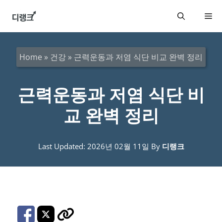
컨
메
텐
츠
뉴
로
Home
»
건강
»
근력운동과 저염 식단 비교 완벽 정리
건
너
근력운동과 저염 식단 비
뛰
교 완벽 정리
기
Last Updated: 2026년 02월 11일
By
디랭크