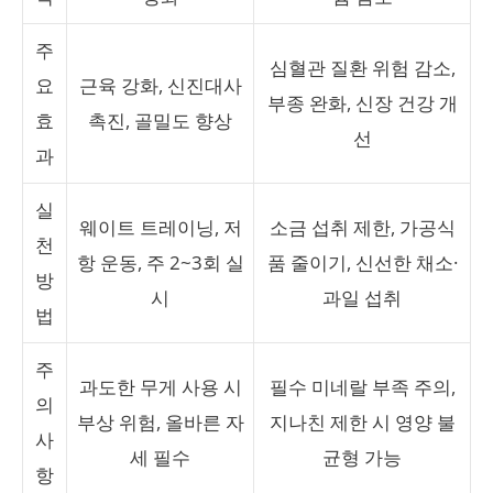
주
심혈관 질환 위험 감소,
요
근육 강화, 신진대사
부종 완화, 신장 건강 개
효
촉진, 골밀도 향상
선
과
실
웨이트 트레이닝, 저
소금 섭취 제한, 가공식
천
항 운동, 주 2~3회 실
품 줄이기, 신선한 채소·
방
시
과일 섭취
법
주
과도한 무게 사용 시
필수 미네랄 부족 주의,
의
부상 위험, 올바른 자
지나친 제한 시 영양 불
사
세 필수
균형 가능
항