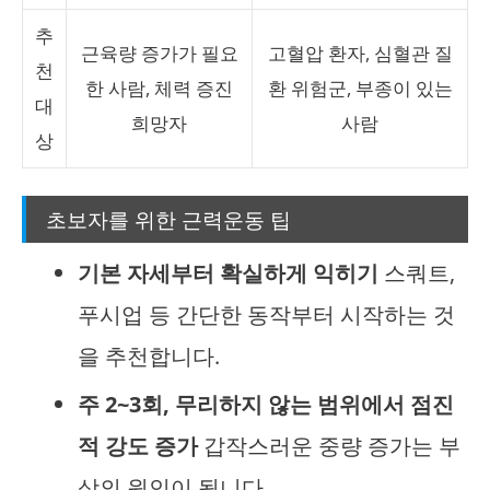
추
근육량 증가가 필요
고혈압 환자, 심혈관 질
천
한 사람, 체력 증진
환 위험군, 부종이 있는
대
희망자
사람
상
초보자를 위한 근력운동 팁
기본 자세부터 확실하게 익히기
스쿼트,
푸시업 등 간단한 동작부터 시작하는 것
을 추천합니다.
주 2~3회, 무리하지 않는 범위에서 점진
적 강도 증가
갑작스러운 중량 증가는 부
상의 원인이 됩니다.