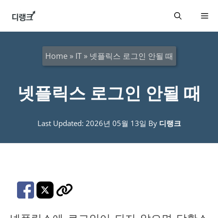
컨
메
텐
츠
뉴
로
Home
»
IT
»
넷플릭스 로그인 안될 때
건
너
넷플릭스 로그인 안될 때
뛰
기
Last Updated: 2026년 05월 13일
By
디랭크