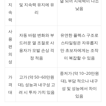
덜 되어 지속력이 다소
지
및 지속력 유지에 유
낮음
속
리
력
사
자동 바람 변화와 부
유연한 플렉스 구조로
용
드러운 열 조절로 사
스타일링은 자유롭지
편
용자가 모발 손상 걱
만 초보자에게는 조작
의
정 적음
이 복잡할 수 있음
성
중저가 (약 10~20만원
가
고가 (약 50~60만원
대), 부담 적으나 내구
격
대), 성능과 내구성 고
성 및 성능에서 차이
대
려 시 투자 가치 있음
있음