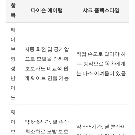
항
다이슨 에어랩
샤크 플렉스타일
목
웨
이
브
자동 회전 및 공기압
직접 손으로 말아야 하
형
으로 모발을 감싸줘
는 방식으로 똥손에게
성
초보자도 비교적 쉽
는 다소 어려움이 있음
난
게 웨이브 연출 가능
이
도
웨
이
약 6~8시간, 열 손상
약 3~5시간, 열 분산이
브
최소화로 모발 보호