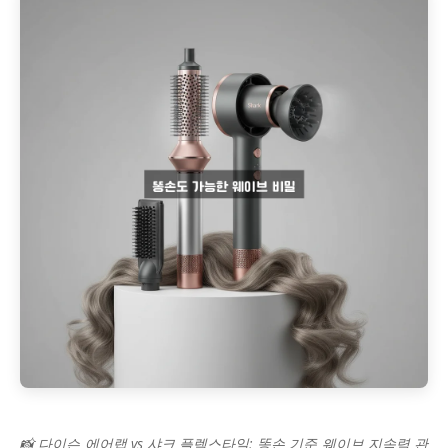
📸 다이슨 에어랩 vs 샤크 플렉스타일: 똥손 기준 웨이브 지속력 관