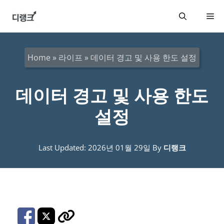
컨
메
텐
츠
뉴
로
Home
»
라이프
»
데이터 경고 및 사용 한도 설정
건
너
데이터 경고 및 사용 한도
뛰
설정
기
Last Updated: 2026년 01월 29일
By
디랭크