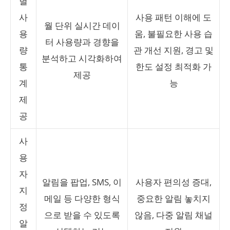
별
사
사용 패턴 이해에 도
월 단위 실시간 데이
용
움, 불필요한 사용 습
터 사용량과 경향을
량
관 개선 지원, 경고 및
분석하고 시각화하여
통
한도 설정 최적화 가
제공
계
능
제
공
사
용
자
알림을 팝업, SMS, 이
사용자 편의성 증대,
지
메일 등 다양한 형식
중요한 알림 놓치지
정
으로 받을 수 있도록
않음, 다중 알림 채널
알