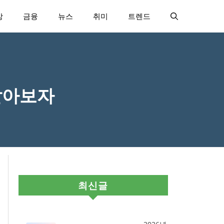
강
금융
뉴스
취미
트렌드
알아보자
최신글