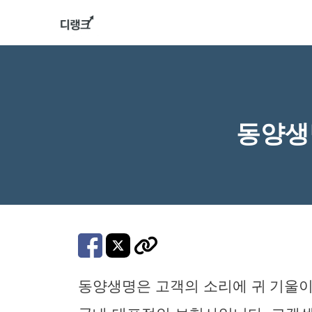
컨
텐
츠
로
건
너
동양생
뛰
기
동양생명은 고객의 소리에 귀 기울이