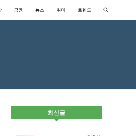
강
금융
뉴스
취미
트렌드
최신글