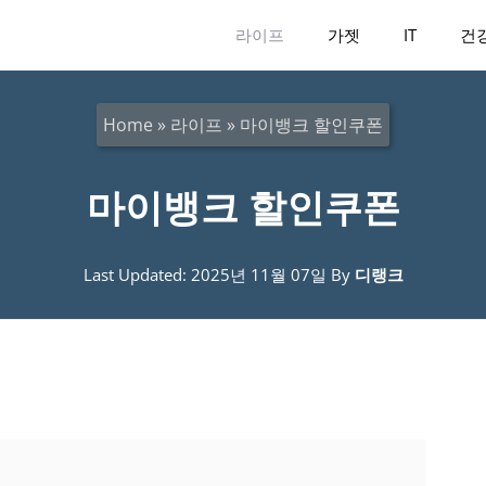
라이프
가젯
IT
건
Home
»
라이프
»
마이뱅크 할인쿠폰
마이뱅크 할인쿠폰
Last Updated: 2025년 11월 07일
By
디랭크