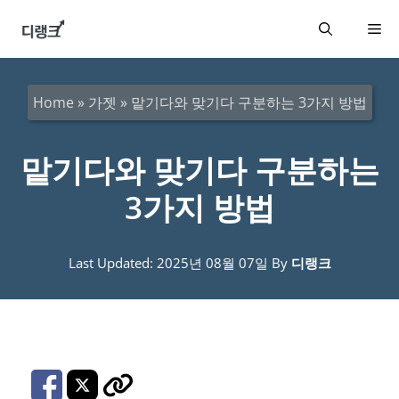
컨
메
텐
츠
뉴
로
Home
»
가젯
»
맡기다와 맞기다 구분하는 3가지 방법
건
너
맡기다와 맞기다 구분하는
뛰
3가지 방법
기
Last Updated: 2025년 08월 07일
By
디랭크