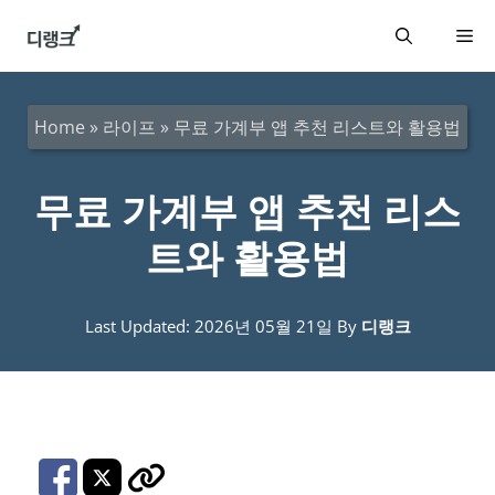
컨
메
텐
츠
뉴
로
Home
»
라이프
»
무료 가계부 앱 추천 리스트와 활용법
건
너
무료 가계부 앱 추천 리스
뛰
트와 활용법
기
Last Updated: 2026년 05월 21일
By
디랭크