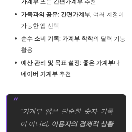
가계부
또는
간편가계부
추천
가족과의 공유
:
간편가계부
, 여러 계정이
가능한 앱 선택
순수 소비 기록
:
가계부 착착
의 달력 기능
활용
예산 관리 및 목표 설정
:
좋은 가계부
나
네이버 가계부
추천
"가계부 앱은 단순한 숫자 기록
이 아니라,
이용자의 경제적 상황