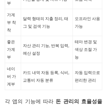
부
가계
달력 형태의 지출 정리, 태
오프라인 사용
부 착
그 및 검색 기능
가능
착
좋은
테마 변경 및
자산 관리 기능, 반복 입력,
가계
색상 조절 가
예산 설정
부
능
네이
카드 내역 자동 등록, 식비,
자동 입력으로
버 가
교통비 자동 분류
편리한 관리
계부
각 앱의 기능에 따라
돈 관리의 효율성을