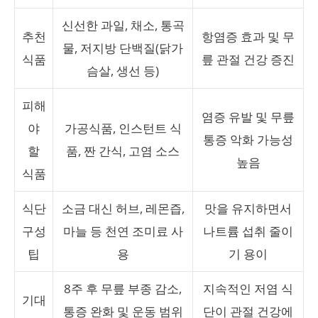
신선한 과일, 채소, 통곡
추천
항염증 효과 및 무
물, 저지방 단백질(닭가
식품
릎 관절 건강 증진
슴살, 생선 등)
피해
염증 유발 및 무릎
야
가공식품, 인스턴트 식
통증 악화 가능성
할
품, 짠 간식, 고염 소스
높음
식품
식단
소금 대신 허브, 레몬즙,
맛을 유지하면서
구성
마늘 등 천연 조미료 사
나트륨 섭취 줄이
팁
용
기 용이
8주 후 무릎 부종 감소,
지속적인 저염 식
기대
통증 완화 및 운동 범위
단이 관절 건강에