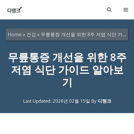
컨
메
텐
츠
뉴
로
Home
»
건강
»
무릎통증 개선을 위한 8주 저염 식단 가이드 알아보기
건
너
무릎통증 개선을 위한 8주
뛰
저염 식단 가이드 알아보
기
기
Last Updated: 2026년 02월 15일
By
디랭크