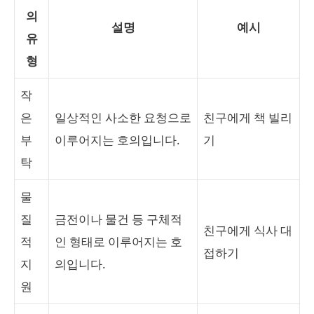
의
설명
예시
유
형
작
은
일상적인 사소한 요청으로
친구에게 책 빌리
부
이루어지는 호의입니다.
기
탁
물
질
금전이나 물건 등 구체적
친구에게 식사 대
적
인 형태로 이루어지는 호
접하기
지
의입니다.
원