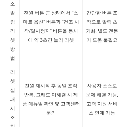
소
알
전원 버튼 끈 상태에서 “스
간단한 버튼 조
림
마트 옵션” 버튼과 “건조 시
작으로 알림 초
리
작/일시정지” 버튼을 동시
기화, 별도 전문
셋
에 약 3초간 눌러 리셋
가 도움 불필요
방
법
리
셋
전원 재시작 후 동일 조작
사용자 스스로
실
반복, 그래도 미해결 시 제
문제 해결 가능,
패
품 매뉴얼 확인 및 고객센터
고객 지원 서비
시
문의
스 연계 가능
조
치