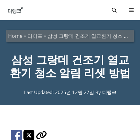
컨
메
텐
츠
뉴
로
Home
»
라이프
»
삼성 그랑데 건조기 열교환기 청소 알림 리셋 방법
건
너
삼성 그랑데 건조기 열교
뛰
환기 청소 알림 리셋 방법
기
Last Updated: 2025년 12월 27일
By
디랭크