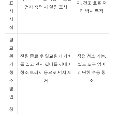
표
이, 건조 효율 저
먼지 축적 시 알림 표시
시
하 방지 목적
시
점
열
교
환
전원 종료 후 열교환기 커버
직접 청소 가능,
기
를 열고 먼지 필터를 꺼내어
별도 도구 없이
청
청소 브러시 등으로 먼지 제
간단한 수동 청
소
거
소
방
법
청