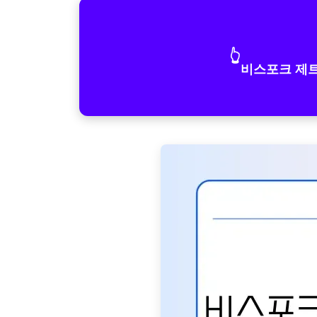
👆
비스포크 제트