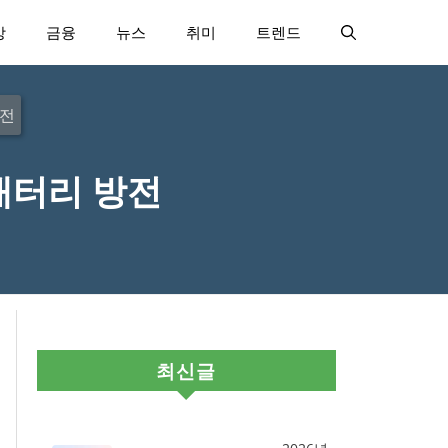
강
금융
뉴스
취미
트렌드
방전
배터리 방전
최신글