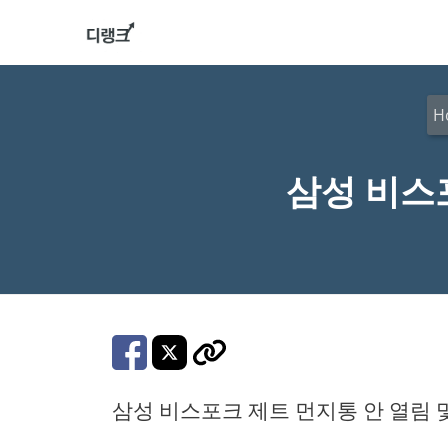
컨
텐
츠
로
H
건
너
삼성 비스
뛰
기
삼성 비스포크 제트 먼지통 안 열림 