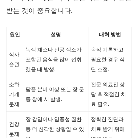
받는 것이 중요합니다.
원인
설명
대처 방법
녹색 채소나 인공 색소가
음식 기록하고
식사
포함된 음식을 많이 섭취
필요한 경우 식
습관
했을 때 발생.
단 조절.
소화
전문 의료진 상
담즙 분비 이상 또는 장 운
기계
담 후 적절한 치
동 장애 시 발생.
문제
료 필요.
장 감염이나 염증성 질환
정확한 진단과
건강
등 더 심각한 상황일 수 있
치료 받기 위해
문제