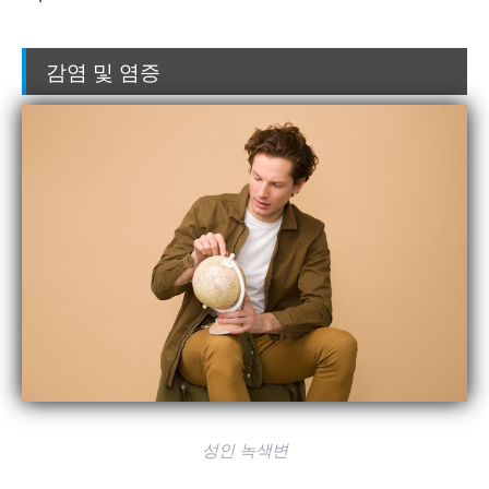
감염 및 염증
성인 녹색변