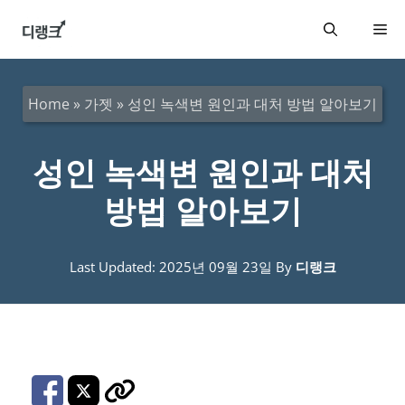
컨
메
텐
츠
뉴
로
Home
»
가젯
»
성인 녹색변 원인과 대처 방법 알아보기
건
너
성인 녹색변 원인과 대처
뛰
방법 알아보기
기
Last Updated: 2025년 09월 23일
By
디랭크