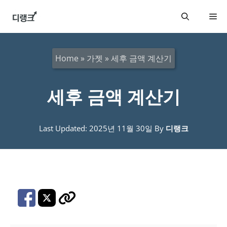
컨
메
텐
츠
뉴
로
Home
»
가젯
»
세후 금액 계산기
건
너
세후 금액 계산기
뛰
기
Last Updated: 2025년 11월 30일
By
디랭크