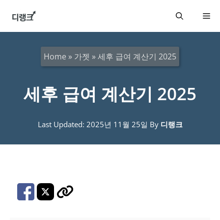
컨
메
텐
츠
뉴
로
Home
»
가젯
»
세후 급여 계산기 2025
건
너
세후 급여 계산기 2025
뛰
기
Last Updated: 2025년 11월 25일
By
디랭크