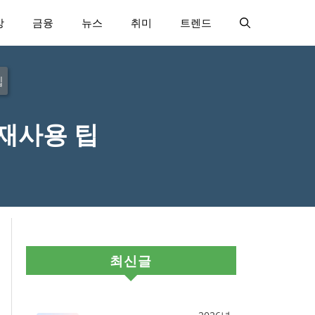
강
금융
뉴스
취미
트렌드
팁
재사용 팁
최신글