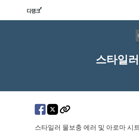
컨
텐
츠
로
건
너
스타일러 
뛰
기
스타일러 물보충 에러 및 아로마 시