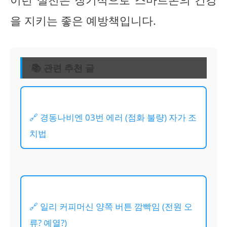
을 지키는 좋은 예방책입니다.
📚 관련 추천 글
🔗 경동나비엔 03번 에러 (점화 불량) 자가 조
치법
🔗 일리 커피머신 양쪽 버튼 깜빡임 (전원 오
류? 예열?)