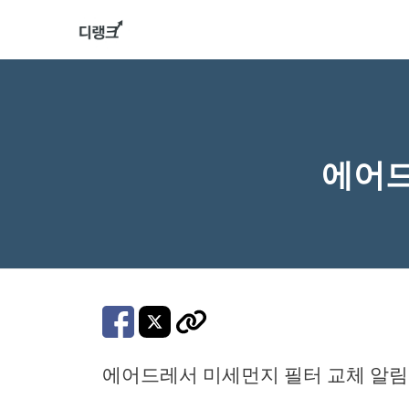
컨
텐
츠
로
건
너
에어드
뛰
기
에어드레서 미세먼지 필터 교체 알림