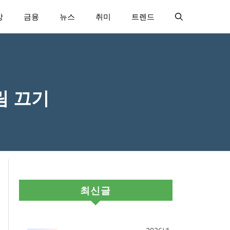
강
금융
뉴스
취미
트렌드
림 끄기
최신글