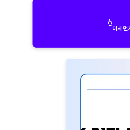
👆
미세먼지