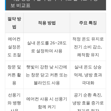
보 비교표
절약 방
적용 방법
주요 특징
법
에어컨
적정 온도 유지로
실내 온도를 26~28도
설정온
전기 소비 감소,
로 설정하여 사용
도 조절
쾌적함 유지
창문 및
햇빛이 강한 낮 시간에
실내 온도 상승
커튼 활
는 창문 닫고 커튼 또는
억제, 냉방 효과
용
블라인드 사용
극대화
선풍기
공기 순환 촉진,
에어컨 사용 시 선풍기
와 병행
냉방 효율 증가로
함께 켜기
사용
전기료 절감