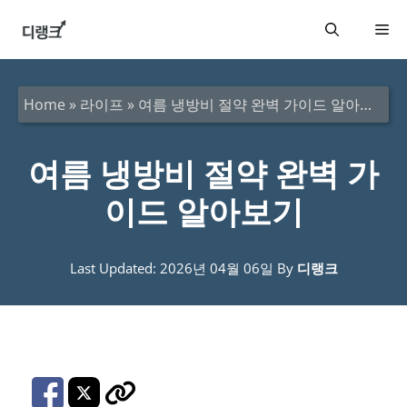
컨
메
텐
츠
뉴
로
Home
»
라이프
»
여름 냉방비 절약 완벽 가이드 알아보기
건
너
여름 냉방비 절약 완벽 가
뛰
이드 알아보기
기
Last Updated: 2026년 04월 06일
By
디랭크