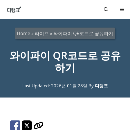
컨
메
텐
츠
뉴
로
Home
»
라이프
»
와이파이 QR코드로 공유하기
건
너
와이파이 QR코드로 공유
뛰
하기
기
Last Updated: 2026년 01월 28일
By
디랭크