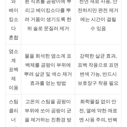
와
흰 식초를 곰팡이에 뿌
천연 재료 사용, 안
베이
리고 베이킹소다를 뿌
전하지만 완전 제거
킹소
려 거품이 생기도록 한
에는 시간이 걸릴
다
뒤 솔로 문질러 제거
수 있음
혼합
염소
물을 희석한 염소계 표
강력한 살균 효과,
계
백제를 곰팡이 부위에
표백 작용으로 표면
표백
뿌려 살균 및 색소 제거
변색 가능, 반드시
제
효과를 얻는 방법
보호장구 착용 필요
이용
스팀
고온의 스팀을 곰팡이
화학물질 없이 안
클리
부위에 쏘아 곰팡이 균
전, 열에 약한 재료
너
을 제거하는 친환경 방
엔 사용 주의, 반복