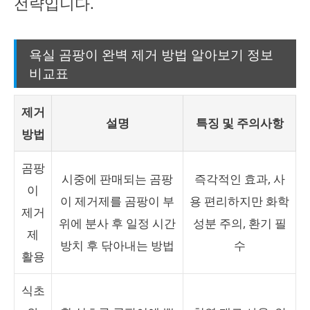
전략입니다.
욕실 곰팡이 완벽 제거 방법 알아보기 정보
비교표
제거
설명
특징 및 주의사항
방법
곰팡
시중에 판매되는 곰팡
즉각적인 효과, 사
이
이 제거제를 곰팡이 부
용 편리하지만 화학
제거
위에 분사 후 일정 시간
성분 주의, 환기 필
제
방치 후 닦아내는 방법
수
활용
식초