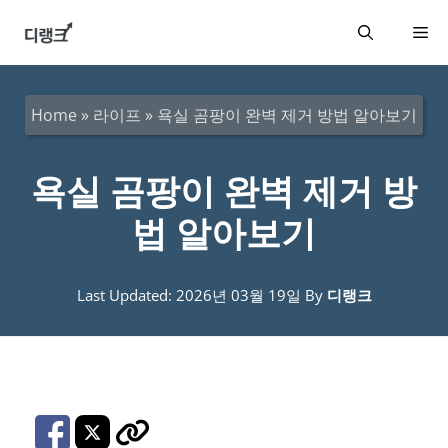
컨
메
텐
츠
뉴
로
Home
»
라이프
»
욕실 곰팡이 완벽 제거 방법 알아보기
건
너
욕실 곰팡이 완벽 제거 방
뛰
법 알아보기
기
Last Updated: 2026년 03월 19일
By
디랭크