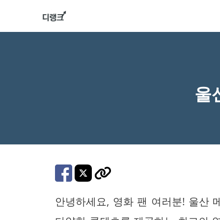
컨
텐
츠
로
건
너
울
뛰
기
안녕하세요, 영화 팬 여러분! 울산