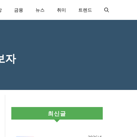
강
금융
뉴스
취미
트렌드
보자
최신글