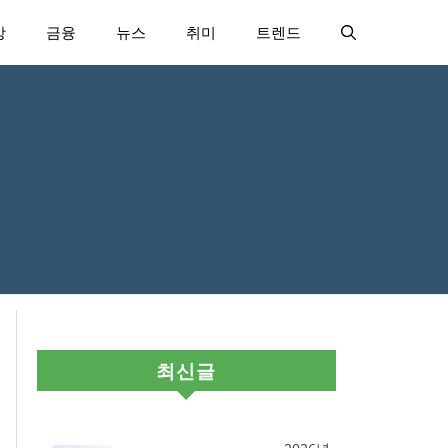
강
금융
뉴스
취미
트렌드
최신글