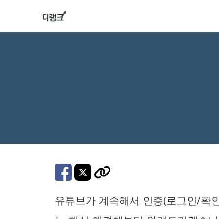
컨
텐
츠
로
건
너
뛰
기
유튜브가 계속해서 인증(로그인/확인)