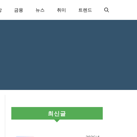
강
금융
뉴스
취미
트렌드
최신글