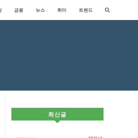
강
금융
뉴스
취미
트렌드
최신글