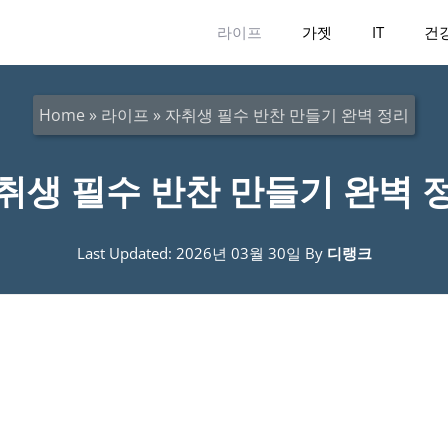
라이프
가젯
IT
건
Home
»
라이프
»
자취생 필수 반찬 만들기 완벽 정리
취생 필수 반찬 만들기 완벽 
Last Updated: 2026년 03월 30일
By
디랭크