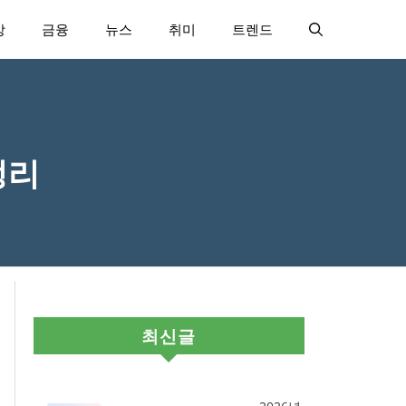
강
금융
뉴스
취미
트렌드
정리
최신글