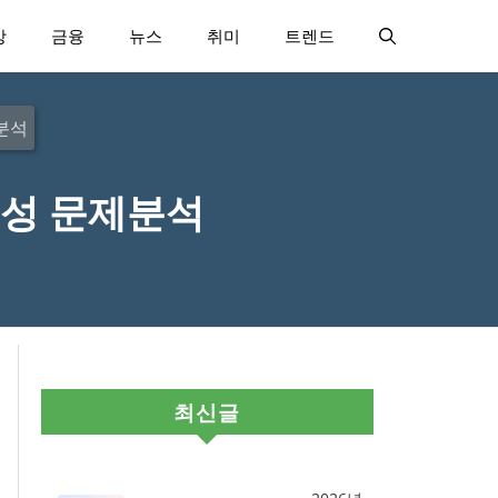
강
금융
뉴스
취미
트렌드
분석
동성 문제분석
최신글