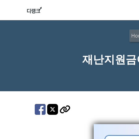
컨
텐
츠
로
Ho
건
너
재난지원금이
뛰
기