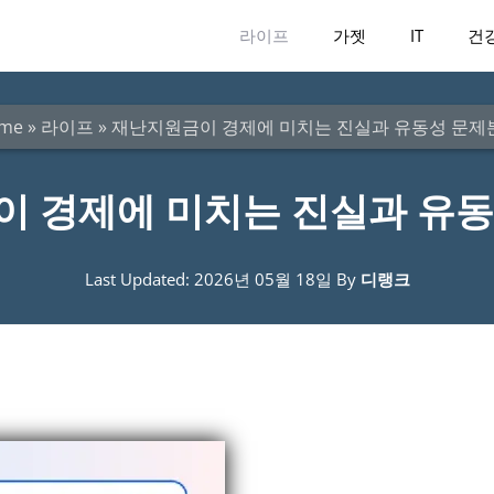
라이프
가젯
IT
건
me
»
라이프
»
재난지원금이 경제에 미치는 진실과 유동성 문제
 경제에 미치는 진실과 유
Last Updated: 2026년 05월 18일
By
디랭크