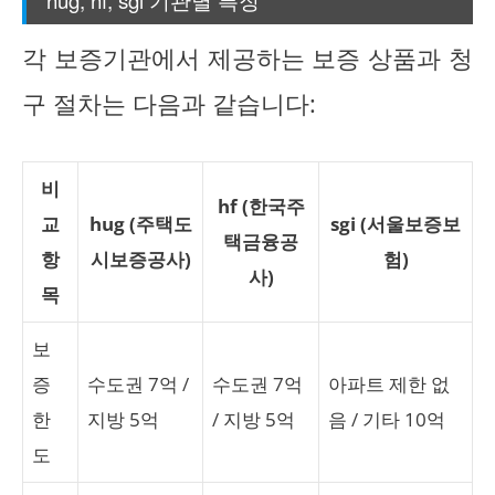
hug, hf, sgi 기관별 특징
각 보증기관에서 제공하는 보증 상품과 청
구 절차는 다음과 같습니다:
비
hf (한국주
교
hug (주택도
sgi (서울보증보
택금융공
항
시보증공사)
험)
사)
목
보
증
수도권 7억 /
수도권 7억
아파트 제한 없
한
지방 5억
/ 지방 5억
음 / 기타 10억
도