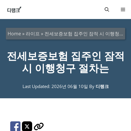
컨
메
텐
츠
뉴
로
Home
»
라이프
»
전세보증보험 집주인 잠적 시 이행청구 절차는
건
너
전세보증보험 집주인 잠적
뛰
시 이행청구 절차는
기
Last Updated: 2026년 06월 10일
By
디랭크