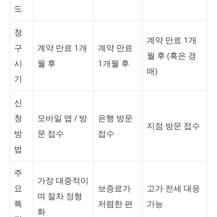
도
청
계약 만료 1개
구
계약 만료 1개
계약 만료
월 후 (혹은 경
시
월 후
1개월 후
매)
기
신
청
모바일 앱 / 방
은행 방문
지점 방문 접수
방
문 접수
접수
법
주
가장 대중적이
요
보증료가
고가 전세 대응
며 절차 정형
특
저렴한 편
가능
화