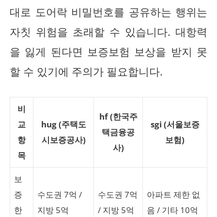
대로 도어락 비밀번호를 공유하는 행위는
자칫 위험을 초래할 수 있습니다. 대항력
을 잃게 된다면 보증보험 보상을 받지 못
할 수 있기에 주의가 필요합니다.
비
hf (한국주
교
hug (주택도
sgi (서울보증
택금융공
항
시보증공사)
보험)
사)
목
보
증
수도권 7억 /
수도권 7억
아파트 제한 없
한
지방 5억
/ 지방 5억
음 / 기타 10억