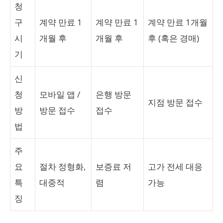
청
구
계약 만료 1
계약 만료 1
계약 만료 1개월
시
개월 후
개월 후
후 (혹은 경매)
기
신
청
모바일 앱 /
은행 방문
지점 방문 접수
방
방문 접수
접수
법
주
요
절차 정형화,
보증료 저
고가 전세 대응
특
대중적
렴
가능
징