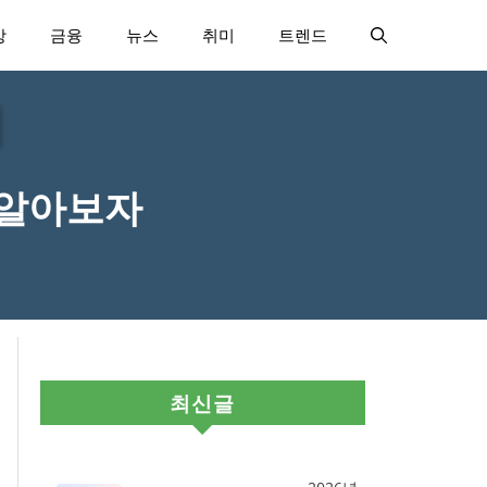
강
금융
뉴스
취미
트렌드
 알아보자
최신글