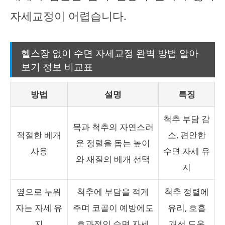
자세교정이 어렵습니다.
헬스장 없이 수면 자세교정 완벽 방법 알아
보기 정보 비교표
방법
설명
특징
척추 부담 감
목과 척추의 자연스러
적절한 베개
소, 편안한
운 정렬을 돕는 높이
사용
수면 자세 유
와 재질의 베개 선택
지
옆으로 누워
척추에 부담을 적게
척추 정렬에
자는 자세 유
주며 코골이 예방에도
유리, 호흡
지
효과적인 수면 자세
개선 도움