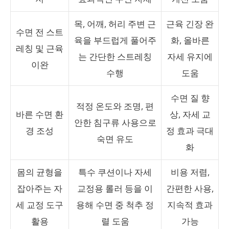
목, 어깨, 허리 주변 근
근육 긴장 완
수면 전 스트
육을 부드럽게 풀어주
화, 올바른
레칭 및 근육
는 간단한 스트레칭
자세 유지에
이완
수행
도움
수면 질 향
적정 온도와 조명, 편
바른 수면 환
상, 자세 교
안한 침구류 사용으로
경 조성
정 효과 극대
숙면 유도
화
몸의 균형을
특수 쿠션이나 자세
비용 저렴,
잡아주는 자
교정용 롤러 등을 이
간편한 사용,
세 교정 도구
용해 수면 중 척추 정
지속적 효과
활용
렬 도움
가능