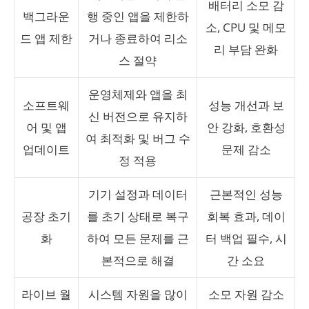
배터리 소모 감
백그라운
행 중인 앱을 제한하
소, CPU 및 메모
드 앱 제한
거나 종료하여 리소
리 부담 완화
스 절약
운영체제와 앱을 최
소프트웨
성능 개선과 보
신 버전으로 유지하
어 및 앱
안 강화, 호환성
여 최적화 및 버그 수
업데이트
문제 감소
정 적용
기기 설정과 데이터
근본적인 성능
공장 초기
를 초기 상태로 복구
회복 효과, 데이
화
하여 모든 문제를 근
터 백업 필수, 시
본적으로 해결
간 소요
라이브 월
시스템 자원을 많이
소모 자원 감소