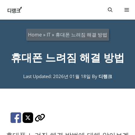
컨
메
텐
츠
뉴
로
Home
»
IT
»
휴대폰 느려짐 해결 방법
건
너
휴대폰 느려짐 해결 방법
뛰
기
Last Updated: 2026년 01월 18일
By
디랭크