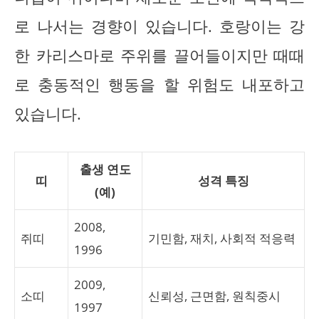
로 나서는 경향이 있습니다. 호랑이는 강
한 카리스마로 주위를 끌어들이지만 때때
로 충동적인 행동을 할 위험도 내포하고
있습니다.
출생 연도
띠
성격 특징
(예)
2008,
쥐띠
기민함, 재치, 사회적 적응력
1996
2009,
소띠
신뢰성, 근면함, 원칙중시
1997