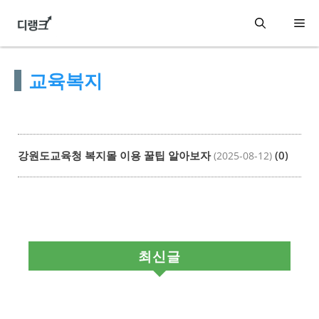
컨
메
텐
츠
뉴
교육복지
로
건
너
뛰
강원도교육청 복지몰 이용 꿀팁 알아보자
(0)
(2025-08-12)
기
최신글