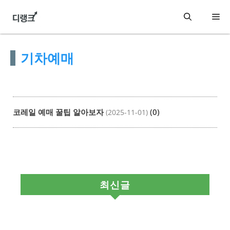
컨
메
텐
츠
뉴
기차예매
로
건
너
뛰
코레일 예매 꿀팁 알아보자
(0)
(2025-11-01)
기
최신글