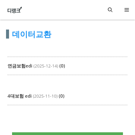
컨
메
텐
츠
뉴
데이터교환
로
건
너
뛰
연금보험edi
(0)
(2025-12-14)
기
4대보험 edi
(0)
(2025-11-10)