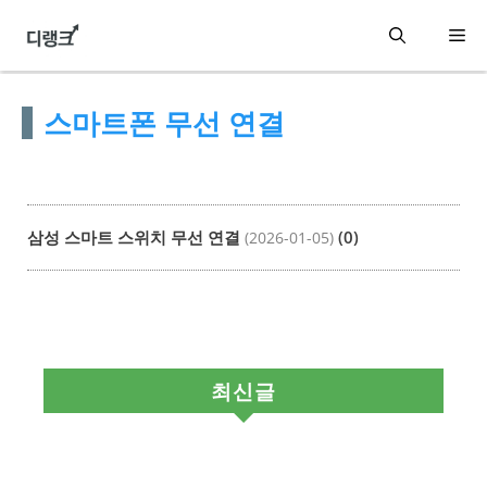
컨
메
텐
츠
뉴
스마트폰 무선 연결
로
건
너
뛰
삼성 스마트 스위치 무선 연결
(0)
(2026-01-05)
기
최신글