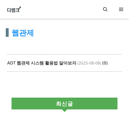
컨
메
텐
츠
뉴
웹관제
로
건
너
뛰
ADT 웹관제 시스템 활용법 알아보자
(0)
(2025-08-08)
기
최신글