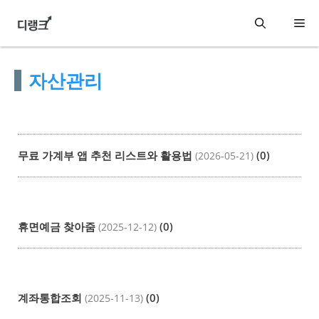
컨
메
텐
츠
뉴
자산관리
로
건
너
뛰
무료 가계부 앱 추천 리스트와 활용법
(0)
(2026-05-21)
기
휴면예금 찾아줌
(0)
(2025-12-12)
계좌통합조회
(0)
(2025-11-13)