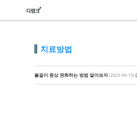
컨
텐
츠
로
건
치료방법
너
뛰
기
볼걸이 증상 완화하는 방법 알아보자
(
(2025-09-15)