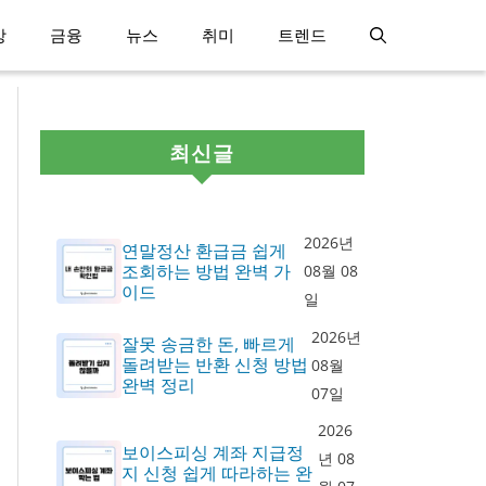
강
금융
뉴스
취미
트렌드
최신글
2026년
연말정산 환급금 쉽게
조회하는 방법 완벽 가
08월 08
이드
일
2026년
잘못 송금한 돈, 빠르게
돌려받는 반환 신청 방법
08월
완벽 정리
07일
2026
보이스피싱 계좌 지급정
년 08
지 신청 쉽게 따라하는 완