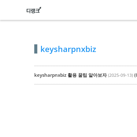
컨
텐
츠
로
건
keysharpnxbiz
너
뛰
기
keysharpnxbiz 활용 꿀팁 알아보자
(
(2025-09-13)