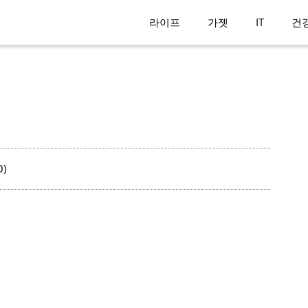
라이프
가젯
IT
건
0)