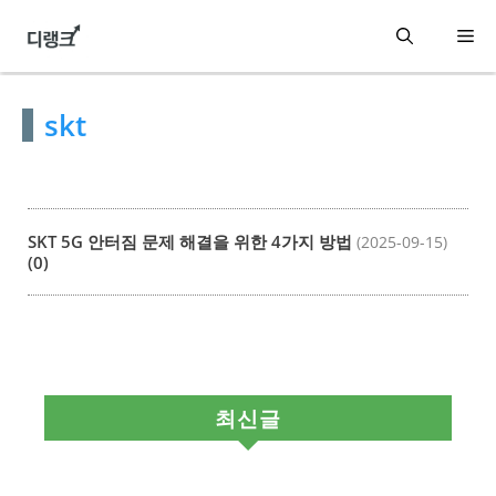
컨
메
텐
츠
뉴
skt
로
건
너
뛰
SKT 5G 안터짐 문제 해결을 위한 4가지 방법
(2025-09-15)
기
(0)
최신글